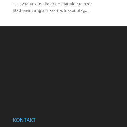
1. FSV Mainz 05 die erste digitale Mainzer
Stadionsitzung am Fastnachtssonntag....
KONTAKT