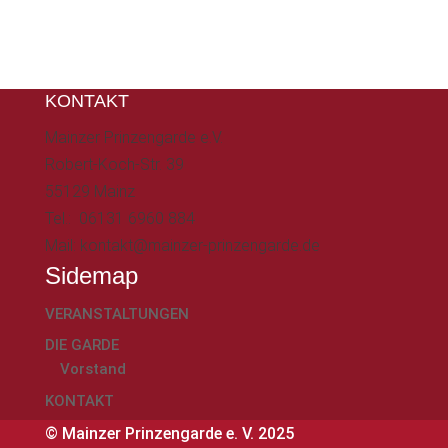
KONTAKT
Mainzer Prinzengarde e.V.
Robert-Koch-Str. 39
55129 Mainz
Tel.: 06131 6960 884
Mail: kontakt@mainzer-prinzengarde.de
Sidemap
VERANSTALTUNGEN
DIE GARDE
Vorstand
KONTAKT
© Mainzer Prinzengarde e. V. 2025