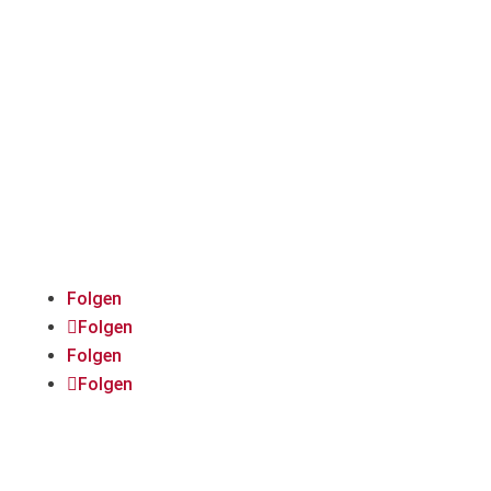
Immer auf dem Laufenden
bleiben:
Folgt uns auf Social
Media!
Folgen
Folgen
Folgen
Folgen