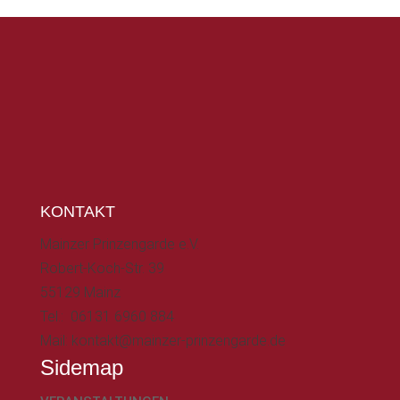
KONTAKT
Mainzer Prinzengarde e.V.
Robert-Koch-Str. 39
55129 Mainz
Tel.: 06131 6960 884
Mail: kontakt@mainzer-prinzengarde.de
Sidemap