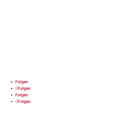
Immer auf dem Laufenden
bleiben:
Folgt uns auf Social
Media!
Folgen
Folgen
Folgen
Folgen