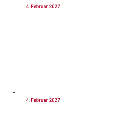
4. Februar 2027
LastNight
2027
4. Februar 2027
RotRocks
Altweiberp