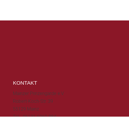
KONTAKT
Mainzer Prinzengarde e.V.
Robert-Koch-Str. 39
55129 Mainz
Tel.: 06131 6960 884
Mail: kontakt@mainzer-prinzengarde.de