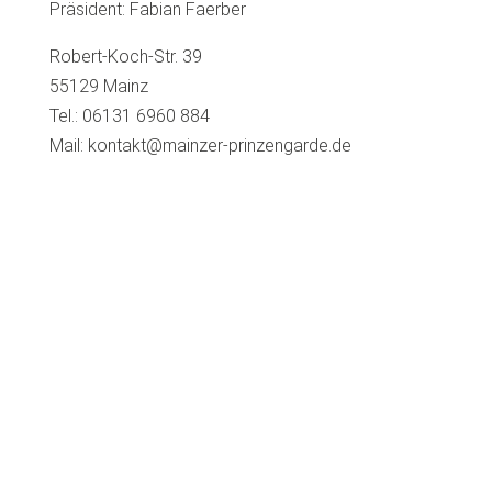
Präsident: Fabian Faerber
Robert-Koch-Str. 39
55129 Mainz
Tel.: 06131 6960 884
Mail: kontakt@mainzer-prinzengarde.de
Immer auf dem Laufenden
bleiben:
Folgt uns auf Social