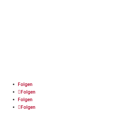
Immer auf dem Laufenden
bleiben:
Folgt uns auf Social
Media!
Folgen
Folgen
Folgen
Folgen