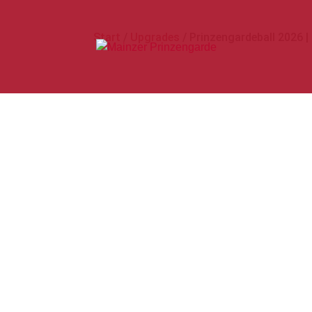
Start
/
Upgrades
/ Prinzengardeball 2026 |