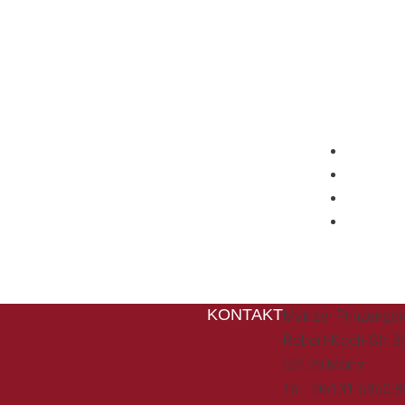
n bleiben:
 Media!
KONTAKT
Mainzer Prinzengar
Robert-Koch-Str. 3
55129 Mainz
Tel.: 06131 6960 