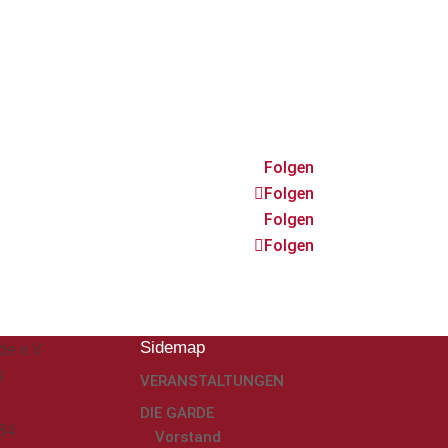
Folgen
Folgen
Folgen
Folgen
Sidemap
de e.V.
9
VERANSTALTUNGEN
DIE GARDE
884
Vorstand