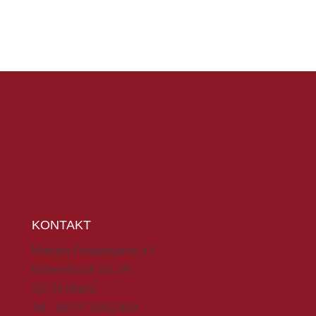
KONTAKT
Mainzer Prinzengarde e.V.
Robert-Koch-Str. 39
55129 Mainz
Tel.: 06131 6960 884