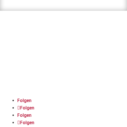
Immer auf dem Laufenden
bleiben:
Folgt uns auf Social
Media!
Folgen
Folgen
Folgen
Folgen